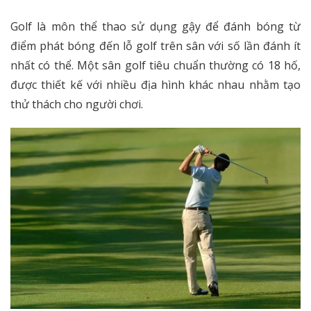
Golf là môn thể thao sử dụng gậy để đánh bóng từ
điểm phát bóng đến lỗ golf trên sân với số lần đánh ít
nhất có thể. Một sân golf tiêu chuẩn thường có 18 hố,
được thiết kế với nhiều địa hình khác nhau nhằm tạo
thử thách cho người chơi.