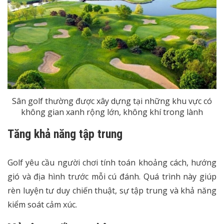
Sân golf thường được xây dựng tại những khu vực có
không gian xanh rộng lớn, không khí trong lành
Tăng khả năng tập trung
Golf yêu cầu người chơi tính toán khoảng cách, hướng
gió và địa hình trước mỗi cú đánh. Quá trình này giúp
rèn luyện tư duy chiến thuật, sự tập trung và khả năng
kiểm soát cảm xúc.