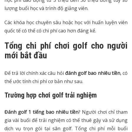
học phí dao động từ 5 triệu đến 30 triệu đồng tùy số
lượng buổi học và trình độ giảng viên.
Các khóa học chuyên sâu hoặc học với huấn luyện viên
quốc tế có thể có chi phí cao hơn đáng kể.
Tổng chi phí chơi golf cho người
mới bắt đầu
Để trả lời chính xác câu hỏi
đánh golf bao nhiêu tiền
, có
thể ước tính chi phí cơ bản như sau.
Trường hợp chơi golf trải nghiệm
Đánh golf 1 tiếng bao nhiêu tiền
? Người chơi chỉ tham
gia vài buổi để trải nghiệm có thể thuê gậy và sử dụng
dịch vụ trọn gói tại sân golf. Tổng chi phí mỗi buổi