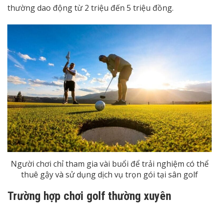
thường dao động từ 2 triệu đến 5 triệu đồng.
Người chơi chỉ tham gia vài buổi để trải nghiệm có thể
thuê gậy và sử dụng dịch vụ trọn gói tại sân golf
Trường hợp chơi golf thường xuyên