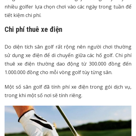
nhiều golfer lựa chọn chơi vào các ngày trong tuần để
tiết kiệm chi phí.
Chi phí thuê xe điện
Do diện tích sân golf rất rộng nên người chơi thường
sử dụng xe điện để di chuyển giữa các hố golf. Chi phí
thuê xe điện thường dao động từ 300.000 đồng đến
1.000.000 đồng cho mỗi vòng golf tùy từng sân.
Một số sân golf đã tính phí xe điện trong gói dịch vụ,
trong khi một số nơi sẽ tính riêng.