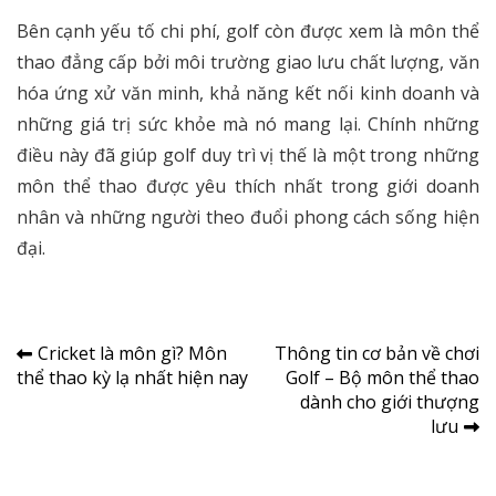
Bên cạnh yếu tố chi phí, golf còn được xem là môn thể
thao đẳng cấp bởi môi trường giao lưu chất lượng, văn
hóa ứng xử văn minh, khả năng kết nối kinh doanh và
những giá trị sức khỏe mà nó mang lại. Chính những
điều này đã giúp golf duy trì vị thế là một trong những
môn thể thao được yêu thích nhất trong giới doanh
nhân và những người theo đuổi phong cách sống hiện
đại.
Điều
Cricket là môn gì? Môn
Thông tin cơ bản về chơi
thể thao kỳ lạ nhất hiện nay
Golf – Bộ môn thể thao
hướng
dành cho giới thượng
bài
lưu
viết