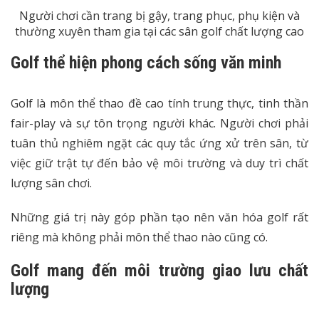
Người chơi cần trang bị gậy, trang phục, phụ kiện và
thường xuyên tham gia tại các sân golf chất lượng cao
Golf thể hiện phong cách sống văn minh
Golf là môn thể thao đề cao tính trung thực, tinh thần
fair-play và sự tôn trọng người khác. Người chơi phải
tuân thủ nghiêm ngặt các quy tắc ứng xử trên sân, từ
việc giữ trật tự đến bảo vệ môi trường và duy trì chất
lượng sân chơi.
Những giá trị này góp phần tạo nên văn hóa golf rất
riêng mà không phải môn thể thao nào cũng có.
Golf mang đến môi trường giao lưu chất
lượng