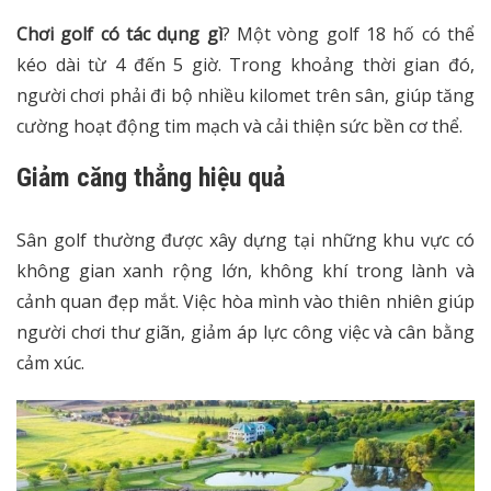
Chơi golf có tác dụng gì
? Một vòng golf 18 hố có thể
kéo dài từ 4 đến 5 giờ. Trong khoảng thời gian đó,
người chơi phải đi bộ nhiều kilomet trên sân, giúp tăng
cường hoạt động tim mạch và cải thiện sức bền cơ thể.
Giảm căng thẳng hiệu quả
Sân golf thường được xây dựng tại những khu vực có
không gian xanh rộng lớn, không khí trong lành và
cảnh quan đẹp mắt. Việc hòa mình vào thiên nhiên giúp
người chơi thư giãn, giảm áp lực công việc và cân bằng
cảm xúc.