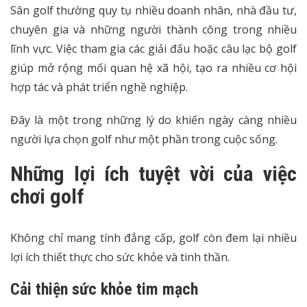
Sân golf thường quy tụ nhiều doanh nhân, nhà đầu tư,
chuyên gia và những người thành công trong nhiều
lĩnh vực. Việc tham gia các giải đấu hoặc câu lạc bộ golf
giúp mở rộng mối quan hệ xã hội, tạo ra nhiều cơ hội
hợp tác và phát triển nghề nghiệp.
Đây là một trong những lý do khiến ngày càng nhiều
người lựa chọn golf như một phần trong cuộc sống.
Những lợi ích tuyệt vời của việc
chơi golf
Không chỉ mang tính đẳng cấp, golf còn đem lại nhiều
lợi ích thiết thực cho sức khỏe và tinh thần.
Cải thiện sức khỏe tim mạch