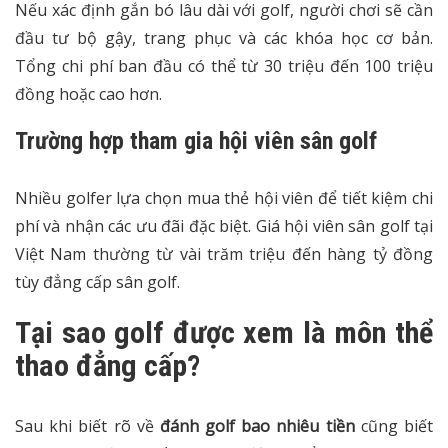
Nếu xác định gắn bó lâu dài với golf, người chơi sẽ cần
đầu tư bộ gậy, trang phục và các khóa học cơ bản.
Tổng chi phí ban đầu có thể từ 30 triệu đến 100 triệu
đồng hoặc cao hơn.
Trường hợp tham gia hội viên sân golf
Nhiều golfer lựa chọn mua thẻ hội viên để tiết kiệm chi
phí và nhận các ưu đãi đặc biệt. Giá hội viên sân golf tại
Việt Nam thường từ vài trăm triệu đến hàng tỷ đồng
tùy đẳng cấp sân golf.
Tại sao golf được xem là môn thể
thao đẳng cấp?
Sau khi biết rõ về
đánh golf bao nhiêu tiền
cũng biết