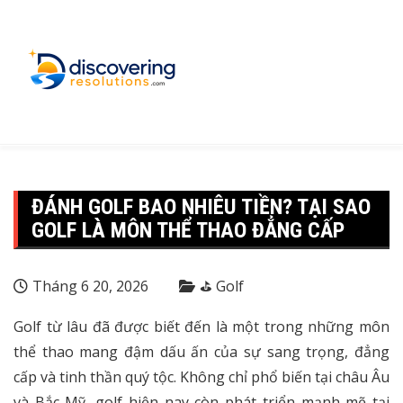
Skip
to
content
ĐÁNH GOLF BAO NHIÊU TIỀN? TẠI SAO
GOLF LÀ MÔN THỂ THAO ĐẲNG CẤP
Tháng 6 20, 2026
⛳ Golf
Golf từ lâu đã được biết đến là một trong những môn
thể thao mang đậm dấu ấn của sự sang trọng, đẳng
cấp và tinh thần quý tộc. Không chỉ phổ biến tại châu Âu
và Bắc Mỹ, golf hiện nay còn phát triển mạnh mẽ tại