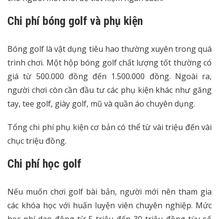
Chi phí bóng golf và phụ kiện
Bóng golf là vật dụng tiêu hao thường xuyên trong quá
trình chơi. Một hộp bóng golf chất lượng tốt thường có
giá từ 500.000 đồng đến 1.500.000 đồng. Ngoài ra,
người chơi còn cần đầu tư các phụ kiện khác như găng
tay, tee golf, giày golf, mũ và quần áo chuyên dụng.
Tổng chi phí phụ kiện cơ bản có thể từ vài triệu đến vài
chục triệu đồng.
Chi phí học golf
Nếu muốn chơi golf bài bản, người mới nên tham gia
các khóa học với huấn luyện viên chuyên nghiệp. Mức