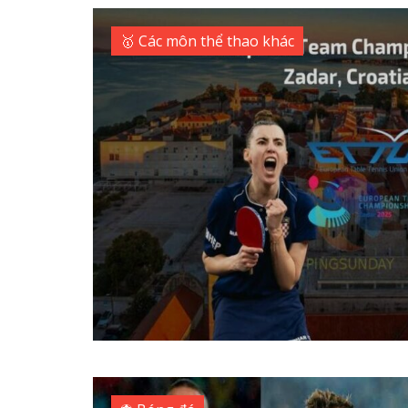
🥇 Các môn thể thao khác