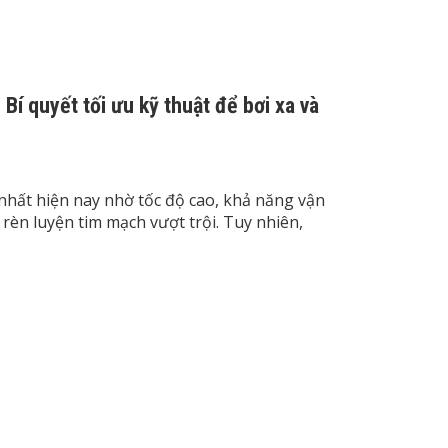
Bí quyết tối ưu kỹ thuật để bơi xa và
n nhất hiện nay nhờ tốc độ cao, khả năng vận
rèn luyện tim mạch vượt trội. Tuy nhiên,