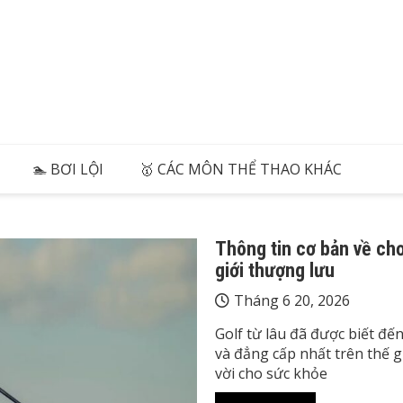
🏊 BƠI LỘI
🥇 CÁC MÔN THỂ THAO KHÁC
Thông tin cơ bản về ch
giới thượng lưu
Tháng 6 20, 2026
Golf từ lâu đã được biết đ
và đẳng cấp nhất trên thế g
vời cho sức khỏe