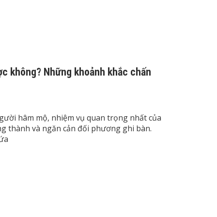
ợc không? Những khoảnh khắc chấn
người hâm mộ, nhiệm vụ quan trọng nhất của
g thành và ngăn cản đối phương ghi bàn.
hứa