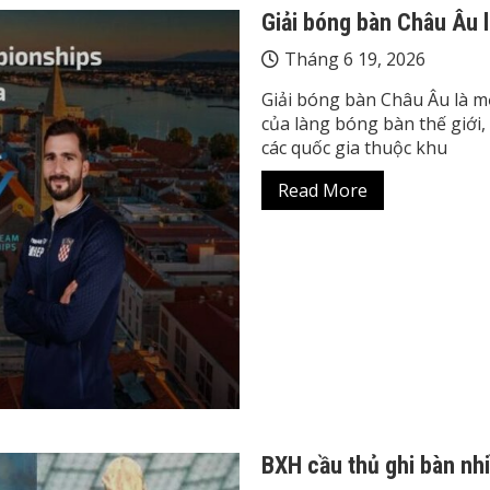
Giải bóng bàn Châu Âu là
Tháng 6 19, 2026
Giải bóng bàn Châu Âu là m
của làng bóng bàn thế giới,
các quốc gia thuộc khu
Read More
BXH cầu thủ ghi bàn nhi