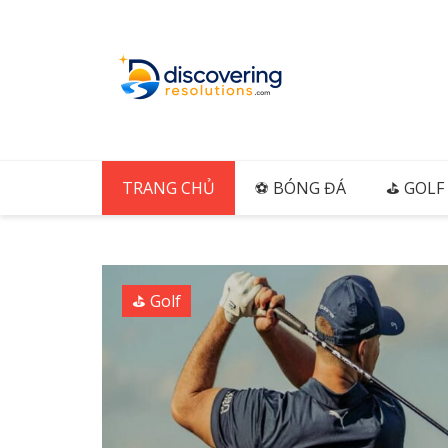
Skip
to
content
TRANG CHỦ
⚽ BÓNG ĐÁ
⛳ GOLF
⛳ Golf