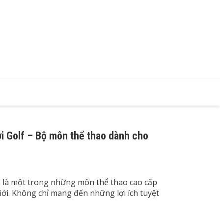
ơi Golf – Bộ môn thể thao dành cho
ến là một trong những môn thể thao cao cấp
iới. Không chỉ mang đến những lợi ích tuyệt