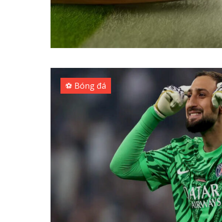
⚽ Bóng đá