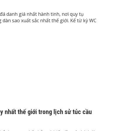
đá danh giá nhất hành tinh, nơi quy tụ
dàn sao xuất sắc nhất thế giới. Kể từ kỳ WC
y nhất thế giới trong lịch sử túc cầu