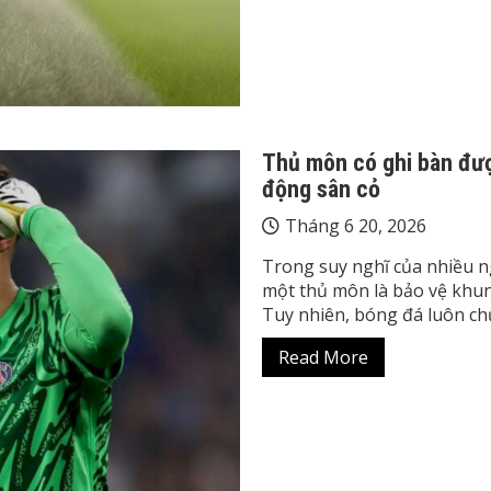
Thủ môn có ghi bàn đư
động sân cỏ
Tháng 6 20, 2026
Trong suy nghĩ của nhiều 
một thủ môn là bảo vệ khun
Tuy nhiên, bóng đá luôn c
Read More