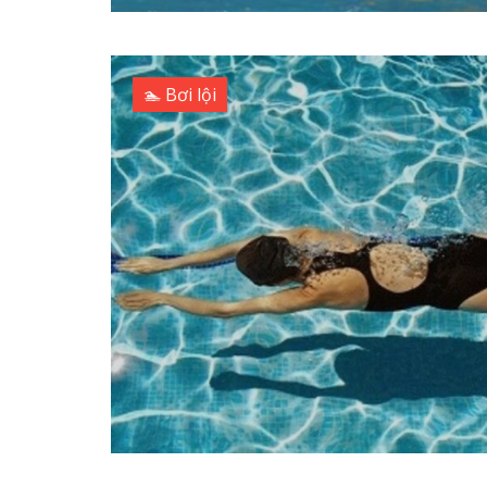
🏊 Bơi lội