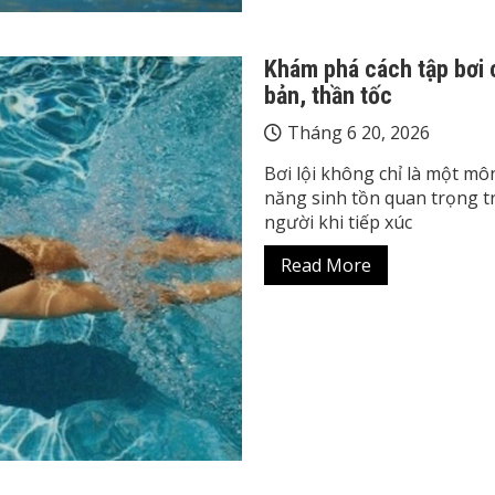
Khám phá cách tập bơi c
bản, thần tốc
Tháng 6 20, 2026
Bơi lội không chỉ là một mô
năng sinh tồn quan trọng t
người khi tiếp xúc
Read More