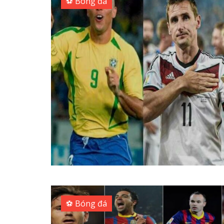
⚽ Bóng đá
⚽ Bóng đá