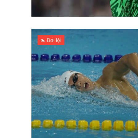
🏊 Bơi lội