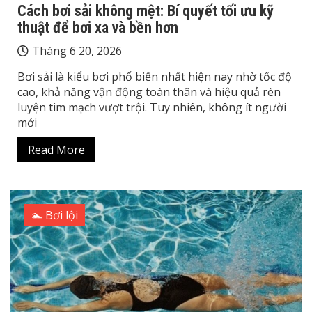
Cách bơi sải không mệt: Bí quyết tối ưu kỹ
thuật để bơi xa và bền hơn
Tháng 6 20, 2026
Bơi sải là kiểu bơi phổ biến nhất hiện nay nhờ tốc độ
cao, khả năng vận động toàn thân và hiệu quả rèn
luyện tim mạch vượt trội. Tuy nhiên, không ít người
mới
Read More
🏊 Bơi lội