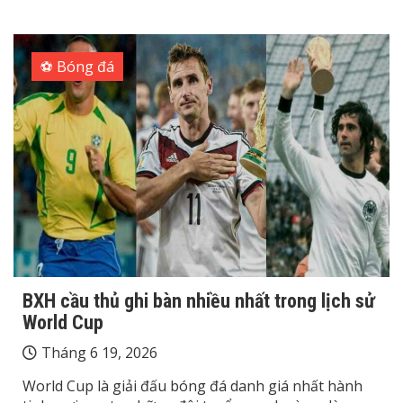
⚽ Bóng đá
BXH cầu thủ ghi bàn nhiều nhất trong lịch sử
World Cup
Tháng 6 19, 2026
World Cup là giải đấu bóng đá danh giá nhất hành