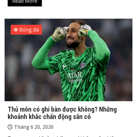
Read More
⚽ Bóng đá
Thủ môn có ghi bàn được không? Những
khoảnh khắc chấn động sân cỏ
Tháng 6 20, 2026