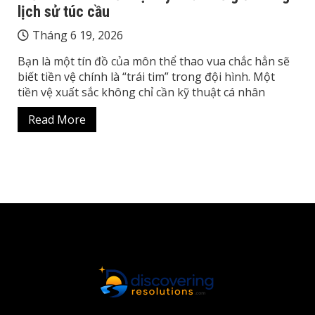
lịch sử túc cầu
Tháng 6 19, 2026
Bạn là một tín đồ của môn thể thao vua chắc hẳn sẽ
biết tiền vệ chính là “trái tim” trong đội hình. Một
tiền vệ xuất sắc không chỉ cần kỹ thuật cá nhân
Read More