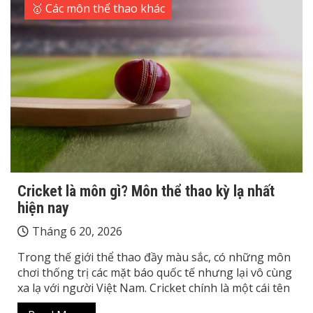
🥇 Các môn thể thao khác
Cricket là môn gì? Môn thể thao kỳ lạ nhất
hiện nay
Tháng 6 20, 2026
Trong thế giới thể thao đầy màu sắc, có những môn
chơi thống trị các mặt báo quốc tế nhưng lại vô cùng
xa lạ với người Việt Nam. Cricket chính là một cái tên