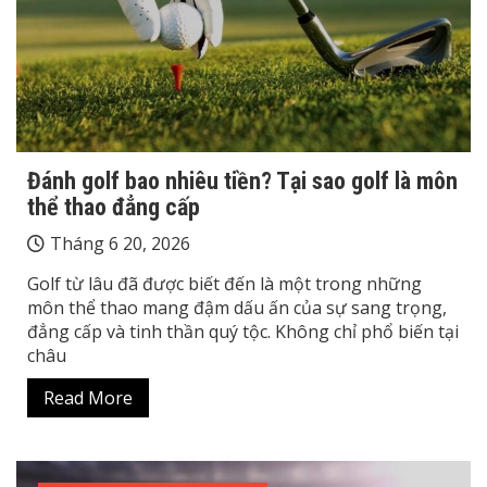
Đánh golf bao nhiêu tiền? Tại sao golf là môn
thể thao đẳng cấp
Tháng 6 20, 2026
Golf từ lâu đã được biết đến là một trong những
môn thể thao mang đậm dấu ấn của sự sang trọng,
đẳng cấp và tinh thần quý tộc. Không chỉ phổ biến tại
châu
Read More