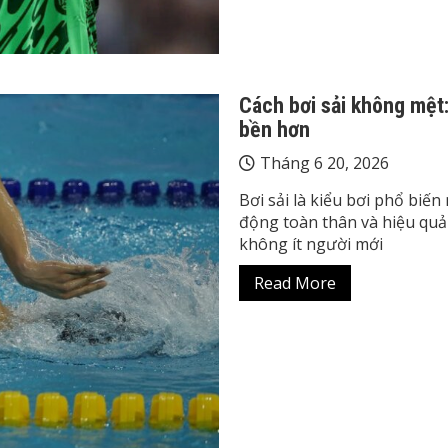
Cách bơi sải không mệt: 
bền hơn
Tháng 6 20, 2026
Bơi sải là kiểu bơi phổ biế
động toàn thân và hiệu quả 
không ít người mới
Read More