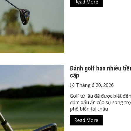
Read More
Đánh golf bao nhiêu tiề
cấp
Tháng 6 20, 2026
Golf từ lâu đã được biết đ
đậm dấu ấn của sự sang trọn
phổ biến tại châu
Read More