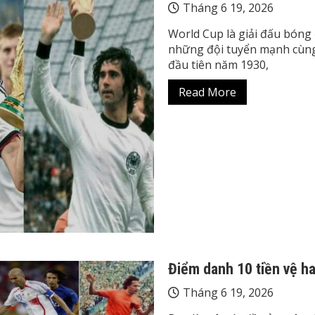
Tháng 6 19, 2026
World Cup là giải đấu bóng 
những đội tuyển mạnh cùng 
đầu tiên năm 1930,
Read More
Điểm danh 10 tiền vệ ha
Tháng 6 19, 2026