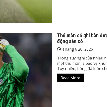
Thủ môn có ghi bàn đư
động sân cỏ
Tháng 6 20, 2026
Trong suy nghĩ của nhiều 
một thủ môn là bảo vệ khun
Tuy nhiên, bóng đá luôn c
Read More