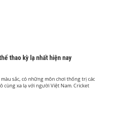
thể thao kỳ lạ nhất hiện nay
 màu sắc, có những môn chơi thống trị các
ô cùng xa lạ với người Việt Nam. Cricket