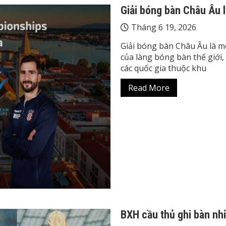
Giải bóng bàn Châu Âu là
Tháng 6 19, 2026
Giải bóng bàn Châu Âu là m
của làng bóng bàn thế giới,
các quốc gia thuộc khu
Read More
BXH cầu thủ ghi bàn nhi