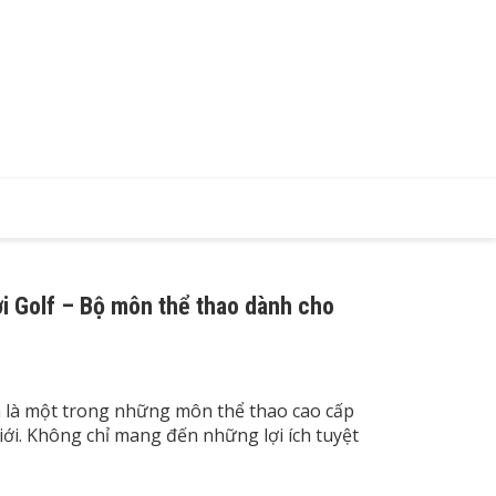
ơi Golf – Bộ môn thể thao dành cho
ến là một trong những môn thể thao cao cấp
iới. Không chỉ mang đến những lợi ích tuyệt