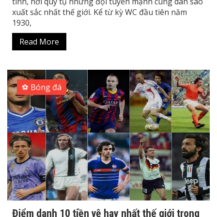
tinh, nơi quy tụ những đội tuyển mạnh cùng dàn sao
xuất sắc nhất thế giới. Kể từ kỳ WC đầu tiên năm
1930,
Read More
⚽ Bóng đá
Điểm danh 10 tiền vệ hay nhất thế giới trong