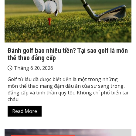
Đánh golf bao nhiêu tiền? Tại sao golf là môn
thể thao đẳng cấp
Tháng 6 20, 2026
Golf từ lâu đã được biết đến là một trong những
môn thể thao mang đậm dấu ấn của sự sang trọng,
đẳng cấp và tinh thần quý tộc. Không chỉ phổ biến tại
châu
Read More