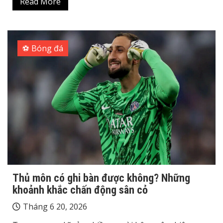
Read More
⚽ Bóng đá
Thủ môn có ghi bàn được không? Những
khoảnh khắc chấn động sân cỏ
Tháng 6 20, 2026