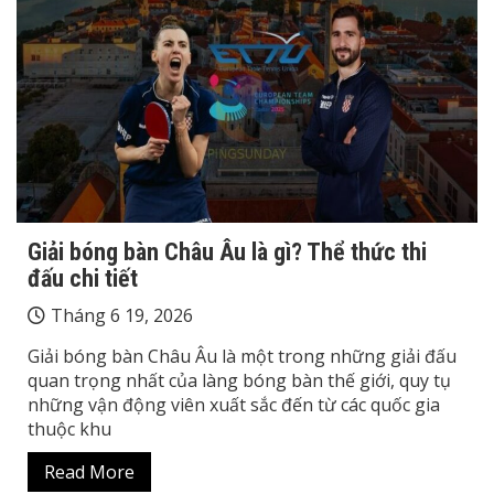
Giải bóng bàn Châu Âu là gì? Thể thức thi
đấu chi tiết
Tháng 6 19, 2026
Giải bóng bàn Châu Âu là một trong những giải đấu
quan trọng nhất của làng bóng bàn thế giới, quy tụ
những vận động viên xuất sắc đến từ các quốc gia
thuộc khu
Read More