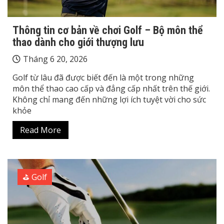
Thông tin cơ bản về chơi Golf – Bộ môn thể
thao dành cho giới thượng lưu
Tháng 6 20, 2026
Golf từ lâu đã được biết đến là một trong những
môn thể thao cao cấp và đẳng cấp nhất trên thế giới.
Không chỉ mang đến những lợi ích tuyệt vời cho sức
khỏe
Read More
⛳ Golf